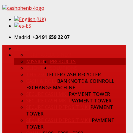
Madrid
+34 91 659 22 07
HOME
HERITAGE
BUSINESS
MISSION
PRODUCTS
CLIENTS
SOLUTIONS
THR 250
TELLER CASH RECYCLER
CASH & ROLL
BANKNOTE & COINROLL
EXCHANGE MACHINE
SECURE CASH MK I
PAYMENT TOWER
SECURE CASH MK II
PAYMENT TOWER
SECURE CASH DEPOSIT MK I
PAYMENT
TOWER
SECURE CASH DEPOSIT MK II
PAYMENT
TOWER