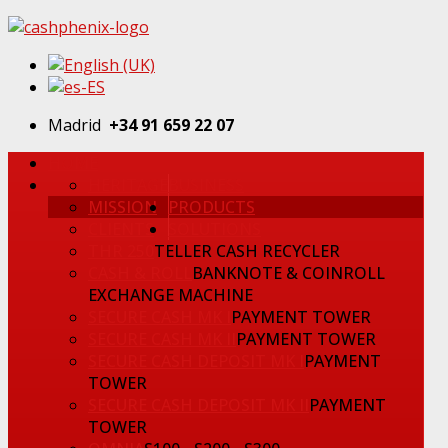
Madrid
+34 91 659 22 07
HOME
HERITAGE
BUSINESS
MISSION
PRODUCTS
CLIENTS
SOLUTIONS
THR 250
TELLER CASH RECYCLER
CASH & ROLL
BANKNOTE & COINROLL
EXCHANGE MACHINE
SECURE CASH MK I
PAYMENT TOWER
SECURE CASH MK II
PAYMENT TOWER
SECURE CASH DEPOSIT MK I
PAYMENT
TOWER
SECURE CASH DEPOSIT MK II
PAYMENT
TOWER